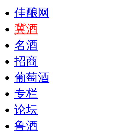
佳酿网
冀酒
名酒
招商
葡萄酒
专栏
论坛
鲁酒