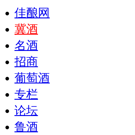
佳酿网
冀酒
名酒
招商
葡萄酒
专栏
论坛
鲁酒